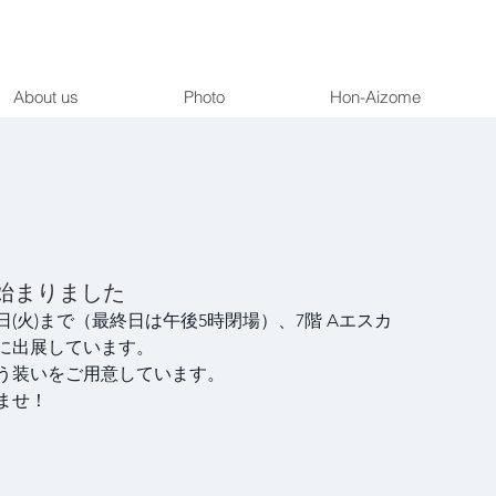
About us
Photo
Hon-Aizome
始まりました
月21日(火)まで（最終日は午後5時閉場）、7階 Aエスカ
に出展しています。
う装いをご用意しています。
ませ！